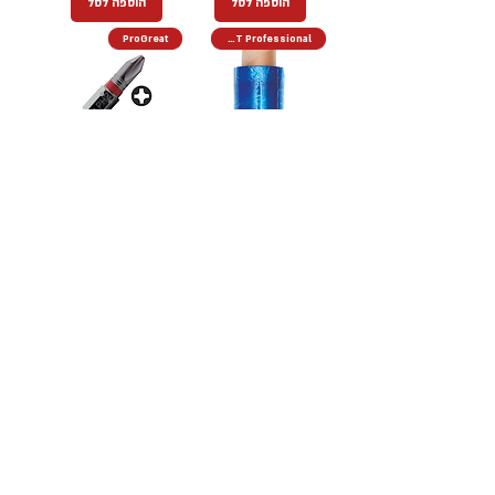
הוספה לסל
הוספה לסל
ProGreat
KPT Professional
ניילון נצמד ״ סטרץ׳ ״ גליל
חמש יחידות ביט פיליפס 2
קצר
ProGreat Taiwan PH2
מחיר
מחיר
הוספה לסל
הוספה לסל
מוצרים נוספים