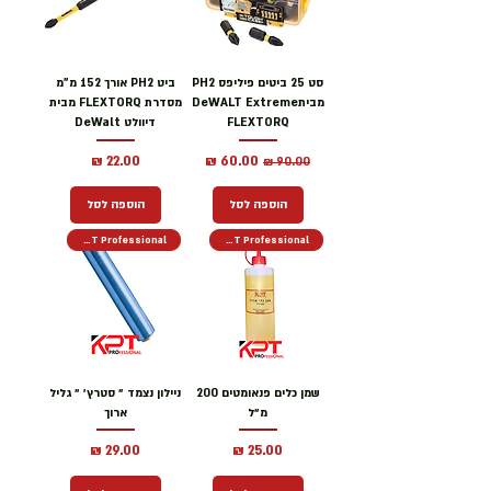
סט 25 ביטים פיליפס PH2
ביט PH2 אורך 152 מ"מ
מביתDeWALT Extreme
מסדרת FLEXTORQ מבית
FLEXTORQ
דיוולט DeWalt
מחיר רגיל
מחיר מבצע
מחיר
הוספה לסל
הוספה לסל
KPT Professional
KPT Professional
שמן כלים פנאומטים 200
ניילון נצמד ״ סטרץ׳ ״ גליל
מ״ל
ארוך
מחיר
מחיר