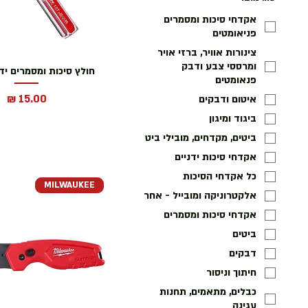
אקדחי סיכות ומסמרים
פניאומטים
צינורות אוויר, ברזי אויר
ומרססי צבע ודבק
חולץ סיכות ומסמרים ידני 4 אי
פנאומטים
מחיר
איטום ודבקים
ביגוד ומיגון
ביטים, מקדחים, מובילי ביט
אקדחי סיכות ידניים
כל אקדחי הסיכות
MILWAUKEE
אלקטרוניקה ומובייל - אחר
אקדחי סיכות ומסמרים
ביטים
דבקים
חיתוך וניסור
כבלים, מתאמים, תחנות
עגינה