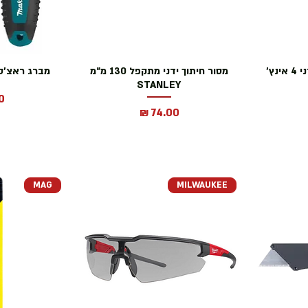
נץ׳
מסור חיתוך ידני מתקפל 130 מ״מ
מברג ראצ'ט דרייב 
STANLEY
מ
מחיר
MAG
MILWAUKEE