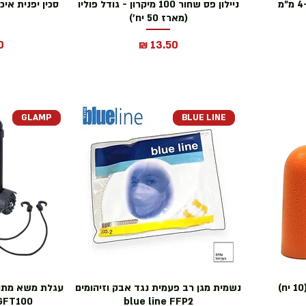
ניילון פס שחור 100 מיקרון - גודל פוליו
סכין יפנית אי
(מארז 50 יח')
מחיר
מ
GLAMP
BLUE LINE
נשמית מגן רב פעמית נגד אבק וזיהומים
עגלת משא מתק
blue line FFP2
GFT100 מבית LAMP