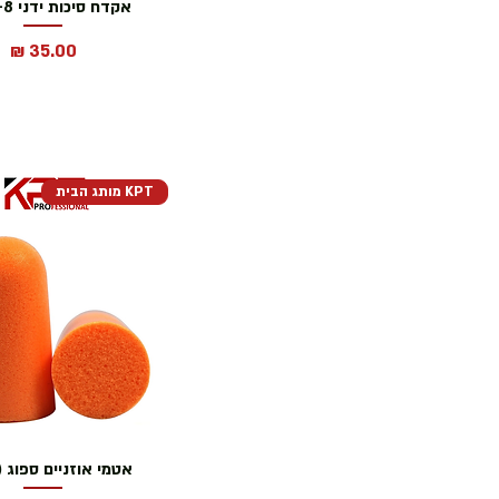
אקדח סיכות ידני 4-8 מ״מ
מחיר
KPT מותג הבית
אטמי אוזניים ספוג (10 יח)