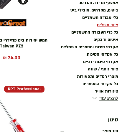
אמצעי מדידה והנדסה
ביטים, מקדחים, מובילי ביט
כלי עבודה חשמליים
ציוד משלים
כל כלי העבודה החשמליים
איטום ודבקים
Taiwan PZ2
אקדחי סיכות ומסמרים חשמליים
כל אקדחי הסיכות
מחיר
אקדחי סיכות ידניים
ציוד נוסף / שונה
מוצרי רפדים ותפאורות
כל אקדחי המסמרים
KPT Professional
צינורות אוויר
להציג עוד
סינון
סוג מוצר