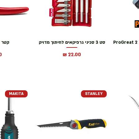
חמש יחידות ביט פוזידרייב 2 ProGreat
סט 3 סכיני גרפיקאים לחיתוך מדויק
קטר 
מחיר
מ
MAKITA
STANLEY