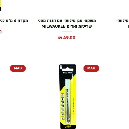
ילווקי
משקפי מגן מילווקי עם הגנה מפני
מקדח 6 מ"מ כניסת אימפקט HSS MAG
שריטות ואדים MILWAUKEE
מ
מחיר
MAG
MAG