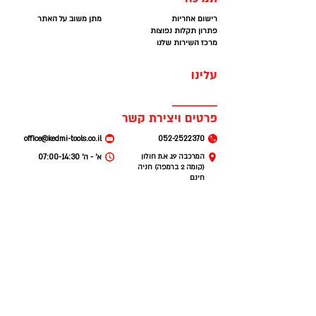
רישום אחריות
מתן משוב על האתר
פתרון תקלות נפוצות
מרכז השירות שלנו
עלינו
פרטים ויצירת קשר
office@kedmi-tools.co.il
052-2522370
המרכבה 19. א.ת חולון
א׳ - ה׳ 07:00-14:30
(קומה 2 ברמפה) חניה
חינם