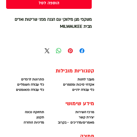
הוספה לסל
משקפי מגן מילווקי עם הגנה מפני שריטות ואדים
מבית MILWAUKEE
משקפי מגן לעבודה, בעלות עדשות שקופות מבית
מילווקי.
▪ בעלות ציפוי קשוח המגן מפני שריטות על העדשה.
▪ זרועות צד נוחות המיועדות לשימוש ממושך.
▪ חיפויי אף גמישים - לנוחות מוגברת.
קטגוריות מובילות
▪ הגנה מפני אדים על העדשה.
מעבר לחנות
פתרונות לרפדים
▪ קלות משקל.
אקדחי סיכות ומסמרים
כלי עבודה חשמליים
כלי עבודה ידניים
כלי עבודה פנאומטים
משקפי המגן אשר יאפשרו לך לראות את מה שחשוב
מידע שימושי
ועוד — מבלי להתפשר על הגנה.
מרכז השירות
תחזוקה נכונה
יצירת קשר
תקנון
מאמרים/מדריכים - בקרוב
מדיניות החזרה
תמיכה