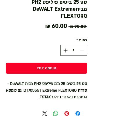
סט 25 ביטים פיליפס PH2
מביתDeWALT Extreme
FLEXTORQ
מחיר
מחיר
 ‏90.00 ‏₪ 
רגיל
מבצע
כמות
*
הוספה לסל
סט 25 ביטים 25 מ״מ פיליפס PH2 מבית DeWALT -
סדרת DT70555T Extreme FLEXTORQ עם קופסא
הנתמכת בארגזי דיוולט TSTAK.
סדרת DEWALT EXTREME FlexTORQ מתוכננת
לעמוד במומנט ובעוצמה של מברגות האימפקט
החדישות של ימינו וכוללת ציוד המיוצר בסטנדרטים