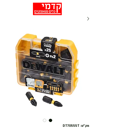
מק"ט: DT70555T