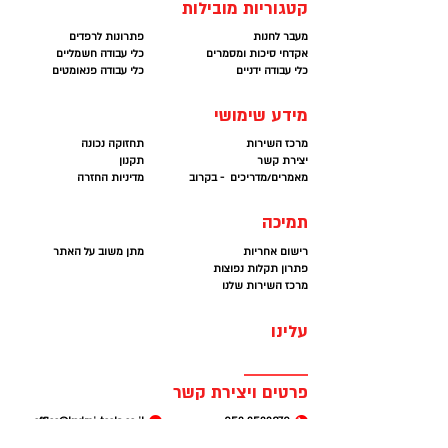
הגבוהים ביותר.
קטגוריות מובילות
מעבר לחנות
פתרונות לרפדים
אקדחי סיכות ומסמרים
כלי עבודה חשמליים
כלי עבודה ידניים
כלי עבודה פנאומטים
מידע שימושי
מרכז השירות
תחזוקה נכונה
יצירת קשר
תקנון
מאמרים/מדריכים - בקרוב
מדיניות החזרה
תמיכה
רישום אחריות
מתן משוב על האתר
פתרון תקלות נפוצות
מרכז השירות שלנו
עלינו
פרטים ויצירת קשר
office@kedmi-tools.co.il
052-2522370
המרכבה 19. א.ת חולון