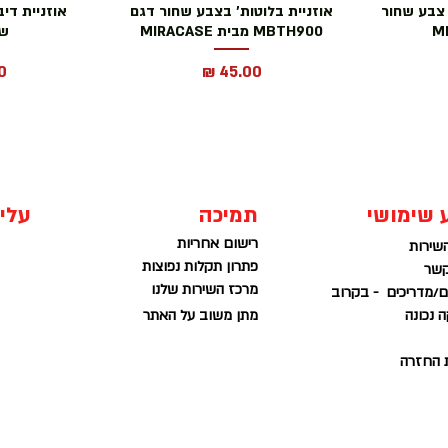
וזניות MBTH800 BT צבע שחור
אוזניית בלוטות' בצבע שחור דגם
MBTH900 מבית MIRACASE
שח
מחיר
מ
 שימושי
תמיכה
עלינ
רישום אחריות
שירות
פתרון תקלות נפוצות
קשר
מרכז השירות שלנו
/מדריכים - בקרוב
 נכונה
מתן משוב על האתר
ת החזרה