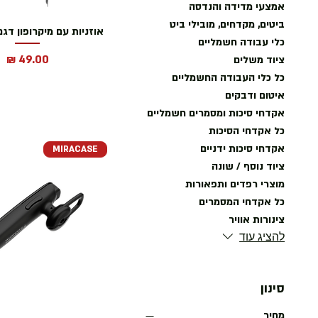
אמצעי מדידה והנדסה
ביטים, מקדחים, מובילי ביט
אוזניות עם מיקרופון דגם S-077V
כלי עבודה חשמליים
מחיר
ציוד משלים
כל כלי העבודה החשמליים
איטום ודבקים
אקדחי סיכות ומסמרים חשמליים
כל אקדחי הסיכות
אקדחי סיכות ידניים
MIRACASE
ציוד נוסף / שונה
מוצרי רפדים ותפאורות
כל אקדחי המסמרים
צינורות אוויר
להציג עוד
סינון
מחיר