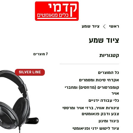
חנות
ראשי
ציוד שמע
ציוד שמע
7 מוצרים
קטגוריות
SILVER LINE
כל המוצרים
אקדחי סיכות ומסמרים
קומפרסורים (מדחסים) ומחברי
אויר
כלי עבודה ידניים
צינורות אוויר, ברזי אויר ומרססי
צבע ודבק פנאומטים
ביגוד ומיגון
ציוד ליטוש ידני ופניאומטי