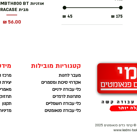
א
מבית MIRACASE
מחיר
קטגוריות מובילות
מידע
מעבר לחנות
מרכז ה
אקדחי סיכות ומסמרים
יצירת 
כלי עבודה ידניים
מאמרים
פתרונות לרפדים
תחזוקה
כלי עבודה חשמליים
תקנון
כלי עבודה פנאומטים
מדיניו
 קדמי כלים פנאומטים 2025
www.kedmi-tools