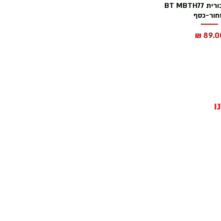
אוזניית דיבורית BT MBTH77
ור-כסף
חיר
ו