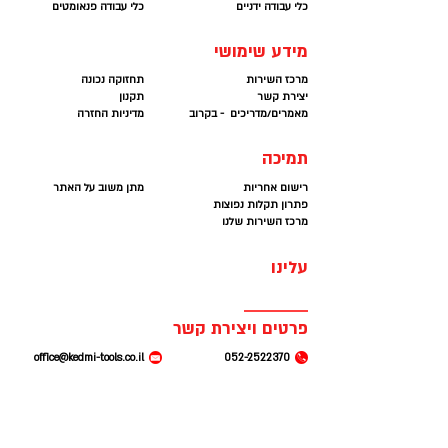
• סוג האוזנייה:
אוזניית בלוטות'
כלי עבודה ידניים
כלי עבודה פנאומטים
• זמן שיחה:
כ-5 שעות
מידע שימושי
• זמן מוזיקה:
כ-4 שעות
• סוללה:
3.7V/ 90mAh
מרכז השירות
תחזוקה נכונה
יצירת קשר
• שליטה:
כפתור אחד
תקנון
מאמרים/מדריכים - בקרוב
מדיניות החזרה
• טווח בלוטות':
10 מטרים
• גרסת בלוטות':
5.0
תמיכה
רישום אחריות
מתן משוב על האתר
אחריות: שנה
פתרון תקלות נפוצות
מרכז השירות שלנו
עלינו
פרטים ויצירת קשר
office@kedmi-tools.co.il
052-2522370
המרכבה 19. א.ת חולון
א׳ - ה׳ 07:00-14:30
(קומה 2 ברמפה) חניה
חינם