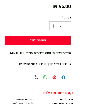
מחיר
כמות
*
הוספה לסל
אוזניית בלוטות' נוחה ואיכותית מבית MIRACASE
• חיבור כפול
: תומך בחיבור לשני מכשירים
• חיווי סוללה:
תומך בחיווי סוללה בלוטות' של מערכת
IOS
• מענה/ניתוק שיחה (AVRCP)
• שליטה:
השהיה/הפעלה, שיר קודם/שיר הבא,
הגברה/ הנמכת שמע, מענה/ ניתוק שיחה
קטגוריות מובילות
• תומך במכשירי בלוטות' עם נגינת מוזיקה
מעבר לחנות
פתרונות לרפדים
• צבע:
שחור
אקדחי סיכות ומסמרים
כלי עבודה חשמליים