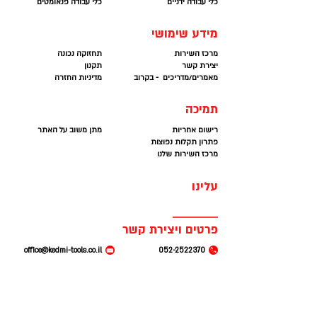
אחריות לשנה ע״י היבואן הרשמי
כלי עבודה ידניים
כלי עבודה פנאומטים
מידע שימושי
מרכז השירות
תחזוקה נכונה
יצירת קשר
תקנון
מאמרים/מדריכים - בקרוב
מדיניות החזרה
תמיכה
רישום אחריות
מתן משוב על האתר
פתרון תקלות נפוצות
מרכז השירות שלנו
עלינו
פרטים ויצירת קשר
office@kedmi-tools.co.il
052-2522370
המרכבה 19. א.ת חולון
א׳ - ה׳ 07:00-14:30
(קומה 2 ברמפה) חניה
חינם