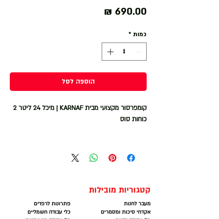
מחיר
כמות
*
הוספה לסל
קומפרסור מקצועי מבית KARNAF | מיכל 24 ליטר 2
כוחות סוס
מתח הפעלה 230V
הספק מנוע 2HP
ספיקה 200 ליטר לדקה
לחץ מקסימלי 8 BAR
סל"ד 2850
קטגוריות מובילות
משקל עצמי 25 ק"ג
מעבר לחנות
פתרונות לרפדים
אקדחי סיכות ומסמרים
כלי עבודה חשמליים