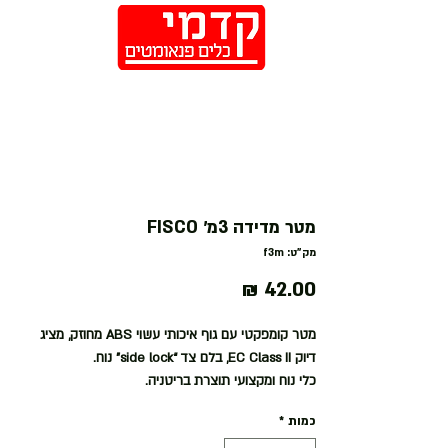
חנות
מטר מדידה 3מ׳ FISCO
מק"ט: f3m
מחיר
מטר קומפקטי עם גוף איכותי עשוי ABS מחוזק, מציג
דיוק EC Class II, בלם צד “side lock” נוח.
כלי נוח ומקצועי תוצרת בריטניה.
כמות
*