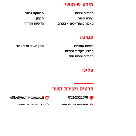
מידע שימושי
מרכז השירות
תחזוקה נכונה
יצירת קשר
תקנון
מאמרים/מדריכים - בקרוב
מדיניות החזרה
תמיכה
רישום אחריות
מתן משוב על האתר
פתרון תקלות נפוצות
מרכז השירות שלנו
עלינו
פרטים ויצירת קשר
office@kedmi-tools.co.il
052-2522370
המרכבה 19. א.ת חולון
א׳ - ה׳ 07:00-14:30
(קומה 2 ברמפה) חניה
חינם