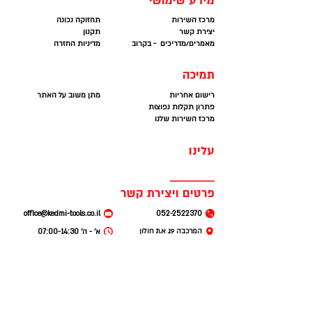
מידע שימושי
מרכז השירות
תחזוקה נכונה
יצירת קשר
תקנון
מאמרים/מדריכים - בקרוב
מדיניות החזרה
תמיכה
רישום אחריות
מתן משוב על האתר
פתרון תקלות נפוצות
מרכז השירות שלנו
עלינו
פרטים ויצירת קשר
office@kedmi-tools.co.il
052-2522370
המרכבה 19. א.ת חולון
א׳ - ה׳ 07:00-14:30
(קומה 2 ברמפה) חניה
חינם