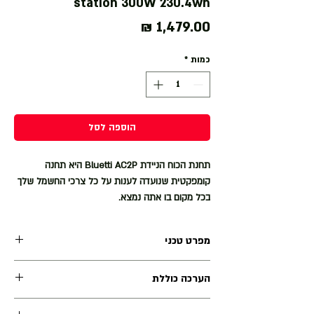
station 300W 230.4wh
מחיר
כמות
*
הוספה לסל
תחנת הכוח הניידת Bluetti AC2P היא תחנה
קומפקטית שנועדה לענות על כל צרכי החשמל שלך
בכל מקום בו אתה נמצא.
עם קיבולת סוללה 230.4Wh וואט ותפוקה של 300
וואט, ה-AC2P תמיד מוכנה להרפתקאות מחוץ לבית,
מפרט טכני
למקרי חירום או סתם להפעיל את המכשירים החיוניים
שלך.
סוג סוללה:
הערכה כוללת
ה-AC2P תוכנה במיוחד להתמודד עם עומסים
LiFePO4
והתנגדות של עד 600W, כגון שמיכות חשמליות
תחנת כוח ניידת BLUETTI AC2P
וקומקומים לקמפינג.