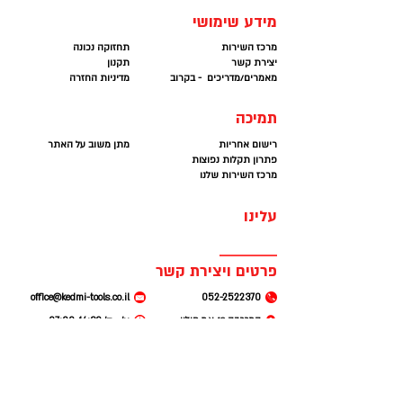
מידע שימושי
מרכז השירות
תחזוקה נכונה
יצירת קשר
תקנון
מאמרים/מדריכים - בקרוב
מדיניות החזרה
תמיכה
רישום אחריות
מתן משוב על האתר
פתרון תקלות נפוצות
מרכז השירות שלנו
עלינו
פרטים ויצירת קשר
office@kedmi-tools.co.il
052-2522370
המרכבה 19. א.ת חולון
א׳ - ה׳ 07:00-14:30
(קומה 2 ברמפה) חניה
חינם