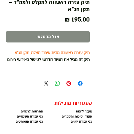
תיק עזרה ראשונה למקלט ולממ”ד –
תקן הג”א
מחיר
אזל מהמלאי
תיק עזרה ראשונה מבית איחוד הצלה, תקן הג״א
תיק זה מכיל את הציוד הדרוש לטיפול באירועי חירום
הציוד בערכת עזרה ראשונה
למקלט ולממ”ד:
תיק עזרה ראשונה איחוד הצלה מחולק ל-3
2 חסמי עורקים
80 פלסטרים
10גלילי אגד גזה חצי אלסטי 5 ס”מ
קטגוריות מובילות
20 גזה פד 10*10 סטרילי
מעבר לחנות
פתרונות לרפדים
2 תחבושת בנונית בטן
אקדחי סיכות ומסמרים
כלי עבודה חשמליים
4 תחבושת אישית
כלי עבודה ידניים
כלי עבודה פנאומטים
10 משולש לקיבוע + סיכת ביטחון