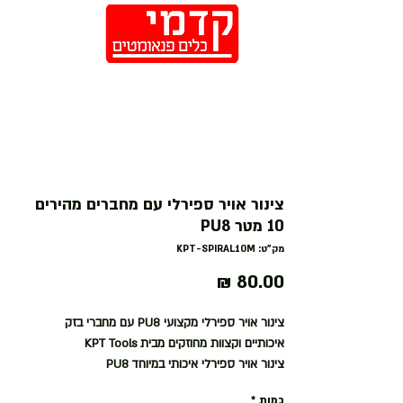
חנות
צינור אויר ספירלי עם מחברים מהירים
10 מטר PU8
מק"ט: KPT-SPIRAL10M
מחיר
צינור אויר ספירלי מקצועי PU8 עם מחברי בזק
איכותיים וקצוות מחוזקים מבית KPT Tools
צינור אויר ספירלי איכותי במיוחד PU8
▪️כולל חיבורי אויר מהירים (״חיבורי בזק״) איכותיים -
כמות
*