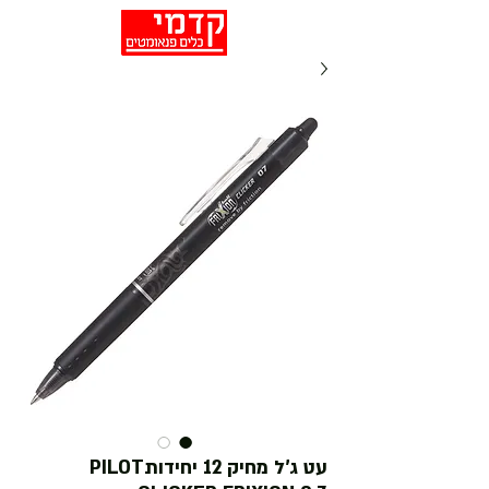
עט ג'ל מחיק 12 יחידותPILOT