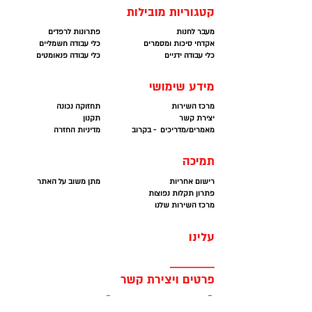
לניידות מושלמת כתיבה חלקה ונקיה...
קטגוריות מובילות
מעבר לחנות
פתרונות לרפדים
עכשיו בSTABILIZE במחירים הטובים במדינה
אקדחי סיכות ומסמרים
כלי עבודה חשמליים
כלי עבודה ידניים
כלי עבודה פנאומטים
מידע שימושי
מרכז השירות
תחזוקה נכונה
יצירת קשר
תקנון
מאמרים/מדריכים - בקרוב
מדיניות החזרה
תמיכה
רישום אחריות
מתן משוב על האתר
פתרון תקלות נפוצות
מרכז השירות שלנו
עלינו
פרטים ויצירת קשר
office@kedmi-tools.co.il
052-2522370