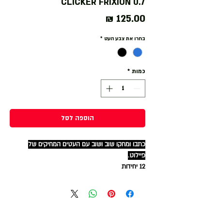
CLICKER FRIXION 0.7
מחיר
בחרו את צבע העט
*
כמות
*
הוספה לסל
כתבו ומחקו שוב ושוב עם העטים המחיקים של
פיילוט.
12 יחידות
כתיבה חלקה הודות חוד בעובי מידיום הכולל דיו אשר
נמחק על ידי חימום בעזרת המחק בקצה השני של
העט.
והדגם Clicker – בעל תפס כיס וסגירת כפתור