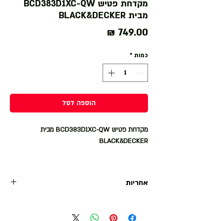
מקדחת פטיש BCD383D1XC-QW
מבית BLACK&DECKER
מחיר
כמות
*
הוספה לסל
מקדחת פטיש BCD383D1XC-QW מבית
BLACK&DECKER
מקדחת הפטיש 18V POWERCONNECT™
BCD383D1XC-QW היא הבחירה המושלמת לכל
אחריות
פרויקט המצריך שילוב של כוח רב עם נוחות גבוהה.
עם מומנט של 45Nm, המקדחה מבטיחה ביצועים
אחריות היבואן הרשמי
מעולים בקידוח חורים וברגים בעץ, מתכת ופלסטיק.
תכונת הפטיש המובנית מוסיפה 24,000 פעימות