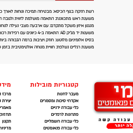
רכות לשימוש נוח.
בסיס אלומיניום מלוטש
רשת חזקה בגוף הכיסא
: חוזק ויציבות ברמה הגבוהה
: מבטיחה תמיכה ונוחות לאורך כל
ביותר.
משענת ראש מתכווננת
: התאמה מושלמת לזווית ולגובה ה
משענת רגליים נשלפת
: חוויית מנוחה אולטימטיבית
מנגנון איזון משקל מתקדם
: עם ארבעה מצבי נעילה לנוחו
בזמן עבודה.
משענות יד מג'יק 4D
: התאמה ב-4 כיוונים עם רפידות רכות לשימוש נוח.
בסיס אלומיניום מלוטש
: חוזק ויציבות ברמה הגבוהה ביותר
משענת רגליים נשלפת
: חוויית מנוחה אולטימטיבית בזמן 
קטגוריות מובילות
מידע
מעבר לחנות
מרכז ה
אקדחי סיכות ומסמרים
יצירת 
כלי עבודה ידניים
מאמרים
פתרונות לרפדים
תחזוקה
כלי עבודה חשמליים
תקנון
כלי עבודה פנאומטים
מדיניו