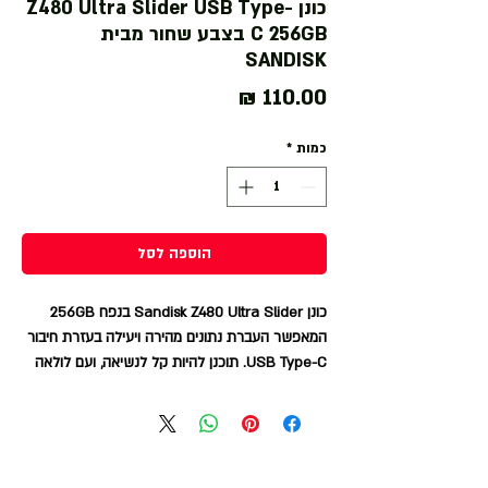
כונן Z480 Ultra Slider USB Type-
C 256GB בצבע שחור מבית
SANDISK
מחיר
כמות
*
הוספה לסל
כונן Sandisk Z480 Ultra Slider בנפח 256GB
המאפשר העברת נתונים מהירה ויעילה בעזרת חיבור
USB Type-C. תוכנן להיות קל לנשיאה, ועם לולאה
לחיבור למחזיק מפתחות לנוחות מירבית.
בנוסף, העיצוב הפלסטי שלו משלב אמינות עם
עמידות גבוהה. הכונן מתאים למכשירים התומכים ב-
USB Type-C, ומספק אחסון אמין ומהיר לנתונים