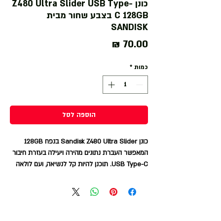
כונן Z480 Ultra Slider USB Type-
C 128GB בצבע שחור מבית
SANDISK
מחיר
כמות
*
הוספה לסל
כונן Sandisk Z480 Ultra Slider בנפח 128GB
המאפשר העברת נתונים מהירה ויעילה בעזרת חיבור
USB Type-C. תוכנן להיות קל לנשיאה, ועם לולאה
לחיבור למחזיק מפתחות לנוחות מירבית.
בנוסף, העיצוב הפלסטי שלו משלב אמינות עם
עמידות גבוהה. הכונן מתאים למכשירים התומכים ב-
USB Type-C, ומספק אחסון אמין ומהיר לנתונים