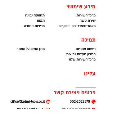
מידע שימושי
מרכז השירות
תחזוקה נכונה
יצירת קשר
תקנון
מאמרים/מדריכים - בקרוב
מדיניות החזרה
תמיכה
רישום אחריות
מתן משוב על האתר
פתרון תקלות נפוצות
מרכז השירות שלנו
עלינו
פרטים ויצירת קשר
office@kedmi-tools.co.il
052-2522370
המרכבה 19. א.ת חולון
א׳ - ה׳ 07:00-14:30
(קומה 2 ברמפה) חניה
חינם