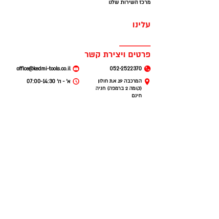
מרכז השירות שלנו
עלינו
פרטים ויצירת קשר
office@kedmi-tools.co.il
052-2522370
המרכבה 19. א.ת חולון
א׳ - ה׳ 07:00-14:30
(קומה 2 ברמפה) חניה
חינם