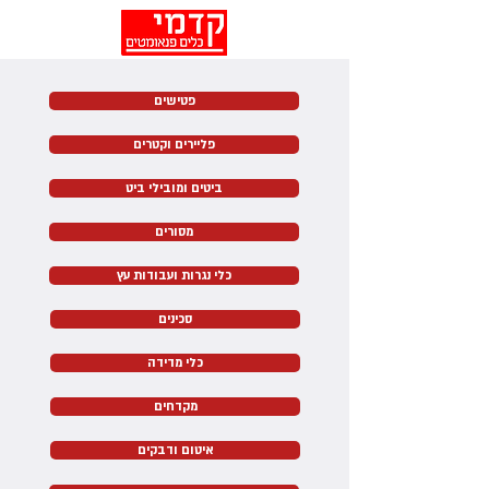
פטישים
פליירים וקטרים
ביטים ומובילי ביט
מסורים
כלי נגרות ועבודות עץ
סכינים
כלי מדידה
מקדחים
איטום ודבקים