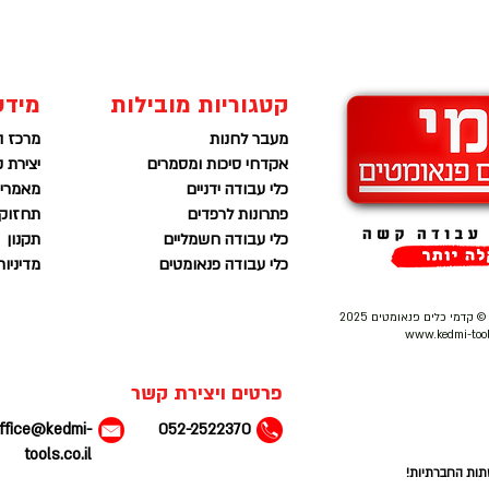
קטגוריות מובילות
מידע
מעבר לחנות
מרכז ה
אקדחי סיכות ומסמרים
יצירת 
כלי עבודה ידניים
מאמרים
פתרונות לרפדים
תחזוקה
כלי עבודה חשמליים
תקנון
כלי עבודה פנאומטים
מדיניו
 קדמי כלים פנאומטים 2025
www.kedmi-tools
פרטים ויצירת קשר
ffice@kedmi-
052-2522370
tools.co.il
תות החברתיות!