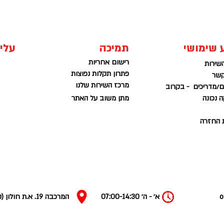
 שימושי
תמיכה
עלינ
רישום אחריות
שירות
פתרון תקלות נפוצות
קשר
מרכז השירות שלנו
/מדריכים - בקרוב
 נכונה
מתן משוב על האתר
ת החזרה
o
א׳ - ה׳ 07:00-14:30
המרכבה 19. א.ת חולון (קומה 2 ברמפה) חניה חינם