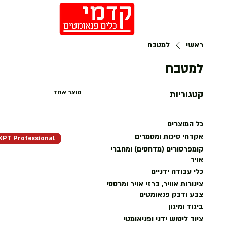
חנות
ראשי
למטבח
למטבח
מוצר אחד
קטגוריות
כל המוצרים
אקדחי סיכות ומסמרים
KPT Professional
קומפרסורים (מדחסים) ומחברי
אויר
כלי עבודה ידניים
צינורות אוויר, ברזי אויר ומרססי
צבע ודבק פנאומטים
ביגוד ומיגון
ציוד ליטוש ידני ופניאומטי