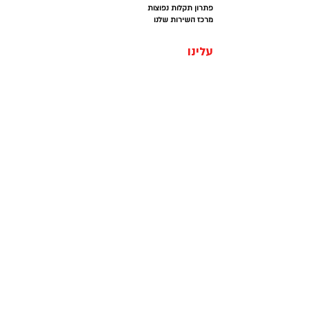
פתרון תקלות נפוצות
מרכז השירות שלנו
עלינו
פרטים ויצירת קשר
office@kedmi-tools.co.il
052-2522370
המרכבה 19. א.ת חולון
א׳ - ה׳ 07:00-14:30
(קומה 2 ברמפה) חניה
חינם