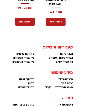
MIRACASE
מחיר
מחיר
הוספה לסל
הוספה לסל
קטגוריות מובילות
מעבר לחנות
פתרונות לרפדים
אקדחי סיכות ומסמרים
כלי עבודה חשמליים
כלי עבודה ידניים
כלי עבודה פנאומטים
מידע שימושי
מרכז השירות
תחזוקה נכונה
יצירת קשר
תקנון
מאמרים/מדריכים - בקרוב
מדיניות החזרה
תמיכה
רישום אחריות
מתן משוב על האתר