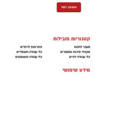
הוספה לסל
קטגוריות מובילות
מעבר לחנות
פתרונות לרפדים
אקדחי סיכות ומסמרים
כלי עבודה חשמליים
כלי עבודה ידניים
כלי עבודה פנאומטים
מידע שימושי
מרכז השירות
תחזוקה נכונה
יצירת קשר
תקנון
מאמרים/מדריכים - בקרוב
מדיניות החזרה
תמיכה
רישום אחריות
מתן משוב על האתר
פתרון תקלות נפוצות
מרכז השירות שלנו